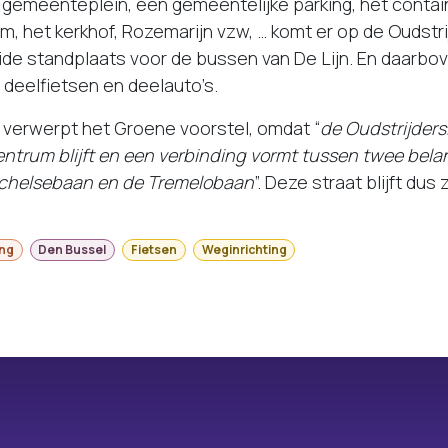
 gemeenteplein, een gemeentelijke parking, het contai
 het kerkhof, Rozemarijn vzw, … komt er op de Oudstr
ide standplaats voor de bussen van De Lijn. En daarb
deelfietsen en deelauto’s.
verwerpt het Groene voorstel, omdat “
de Oudstrijders
ntrum blijft en een verbinding vormt tussen twee belan
echelsebaan en de Tremelobaan
”. Deze straat blijft dus
ing
Den Bussel
Fietsen
Weginrichting