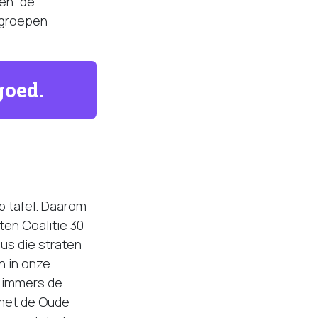
en “de
ngroepen
goed.
p tafel. Daarom
en Coalitie 30
us die straten
n in onze
n immers de
 met de Oude