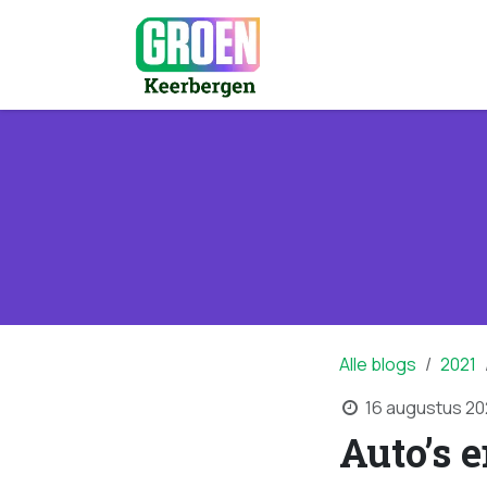
Overslaan naar inhoud
Nieuws en even
Alle blogs
2021
16 augustus 2
Auto’s e