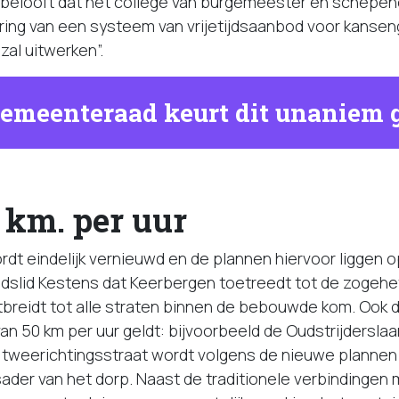
belooft dat het college van burgemeester en schepen
ering van een systeem van vrijetijdsaanbod voor kanse
zal uitwerken”.
emeenteraad keurt dit unaniem 
0 km. per uur
dt eindelijk vernieuwd en de plannen hiervoor liggen o
dslid Kestens dat Keerbergen toetreedt tot de zogehet
tbreidt tot alle straten binnen de bebouwde kom. Ook d
van 50 km per uur geldt: bijvoorbeeld de Oudstrijderslaa
 tweerichtingsstraat wordt volgens de nieuwe planne
ader van het dorp. Naast de traditionele verbindingen