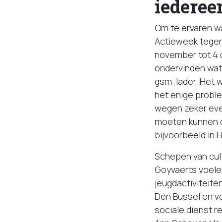
iederee
Om te ervaren wa
Actieweek tegen
november tot 4 d
ondervinden wat 
gsm-lader. Het w
het enige probl
wegen zeker eve
moeten kunnen d
bijvoorbeeld in H
Schepen van cul
Goyvaerts voelen
jeugdactiviteite
Den Bussel en vo
sociale dienst r