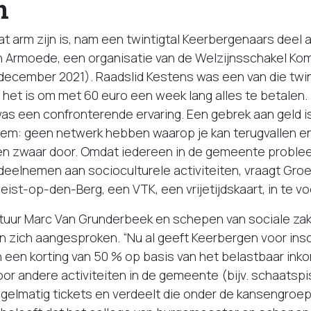
n
t arm zijn is, nam een twintigtal Keerbergenaars deel 
 Armoede, een organisatie van de Welzijnsschakel Kom
ecember 2021). Raadslid Kestens was een van die twint
het is om met 60 euro een week lang alles te betalen. 
as een confronterende ervaring. Een gebrek aan geld i
eem: geen netwerk hebben waarop je kan terugvallen e
n zwaar door. Omdat iedereen in de gemeente proble
eelnemen aan socioculturele activiteiten, vraagt Gro
eist-op-den-Berg, een VTK, een vrijetijdskaart, in te vo
tuur Marc Van Grunderbeek en schepen van sociale zak
 zich aangesproken. “Nu al geeft Keerbergen voor insc
n een korting van 50 % op basis van het belastbaar in
or andere activiteiten in de gemeente (bijv. schaatspi
egelmatig tickets en verdeelt die onder de kansengroep