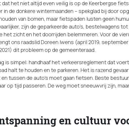
 dat het niet altijd even veilig is op de Keerbergse fiet
er in de donkere wintermaanden – spekglad bij door o
 houden van bomen, maar fietspaden lusten geen humus
evaarlijker, zijn de geparkeerde auto’s, bestelwagens to
 het zicht en het doorrijden belemmeren. Voor de vier
ngt ons raadslid Doreen Iwens (april 2019, september 
2021) dit probleem op de gemeenteraad.
g is simpel: handhaaf het verkeersreglement dat voert
ad halt te houden en te parkeren. Het is razend gevaarli
 en tussen de auto’s moet gaan fietsen. Beste bestuur,
 op tijd passeren. De weg moet sneeuwvrij zijn, maa
ontspanning en cultuur vo