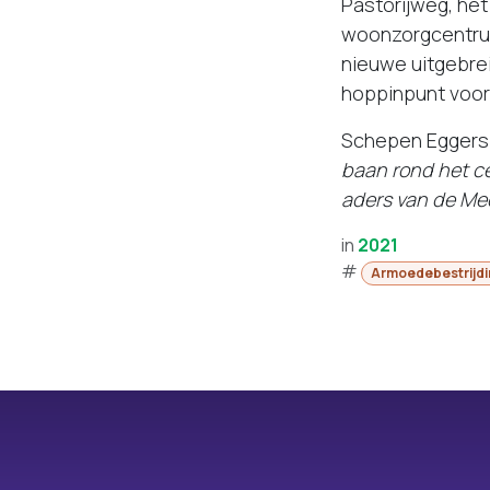
Pastorijweg, het
woonzorgcentrum,
nieuwe uitgebre
hoppinpunt voor 
Schepen Eggers 
baan rond het ce
aders van de M
in
2021
#
Armoedebestrijd