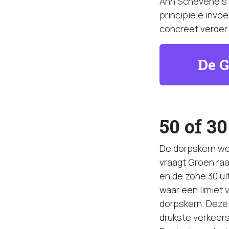
Ann Schevenels 
principiële invo
concreet verder 
De G
50 of 3
De dorpskern wor
vraagt Groen raa
en de zone 30 ui
waar een limiet 
dorpskern. Deze
drukste verkeers