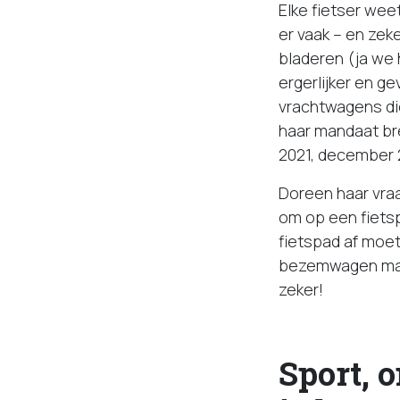
Elke fietser weet
er vaak – en zek
bladeren (ja we
ergerlijker en g
vrachtwagens die
haar mandaat bre
2021, december 
Doreen haar vraa
om op een fietsp
fietspad af moet
bezemwagen maar
zeker!
Sport, 