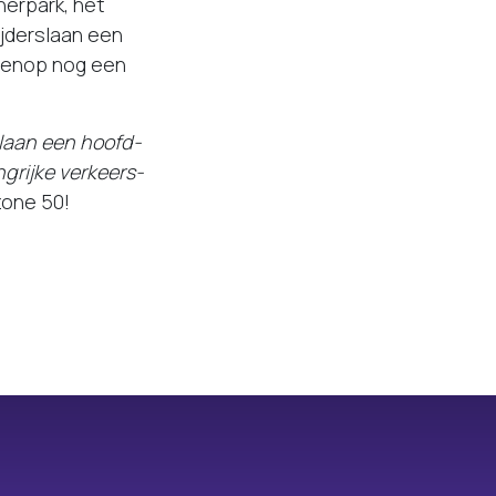
nerpark, het
ijderslaan een
ovenop nog een
laan een hoofd-
grijke verkeers-
 zone 50!