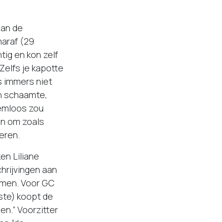
aan de
araf (29
ig en kon zelf
Zelfs je kapotte
s immers niet
n schaamte,
emloos zou
en om zoals
eren.
en Liliane
hrijvingen aan
komen. Voor GC
ste) koopt de
en.” Voorzitter