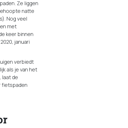
spaden. Ze liggen
pgehoopte natte
). Nog veel
t en met
de keer binnen
2020, januari
uigen verbiedt
jk als je van het
 laat de
r fietspaden
or