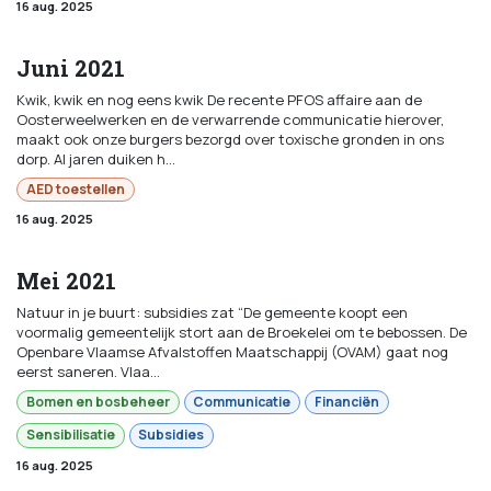
16 aug. 2025
Juni 2021
Kwik, kwik en nog eens kwik De recente PFOS affaire aan de
Oosterweelwerken en de verwarrende communicatie hierover,
maakt ook onze burgers bezorgd over toxische gronden in ons
dorp. Al jaren duiken h...
AED toestellen
16 aug. 2025
Mei 2021
Natuur in je buurt: subsidies zat “De gemeente koopt een
voormalig gemeentelijk stort aan de Broekelei om te bebossen. De
Openbare Vlaamse Afvalstoffen Maatschappij (OVAM) gaat nog
eerst saneren. Vlaa...
Bomen en bosbeheer
Communicatie
Financiën
Sensibilisatie
Subsidies
16 aug. 2025