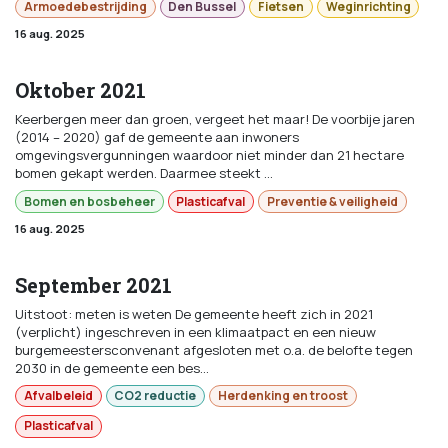
Armoedebestrijding
Den Bussel
Fietsen
Weginrichting
16 aug. 2025
Oktober 2021
Keerbergen meer dan groen, vergeet het maar! De voorbije jaren
(2014 – 2020) gaf de gemeente aan inwoners
omgevingsvergunningen waardoor niet minder dan 21 hectare
bomen gekapt werden. Daarmee steekt ...
Bomen en bosbeheer
Plasticafval
Preventie & veiligheid
16 aug. 2025
September 2021
Uitstoot: meten is weten De gemeente heeft zich in 2021
(verplicht) ingeschreven in een klimaatpact en een nieuw
burgemeestersconvenant afgesloten met o.a. de belofte tegen
2030 in de gemeente een bes...
Afvalbeleid
CO2 reductie
Herdenking en troost
Plasticafval