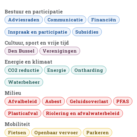
Bestuur en participatie
Adviesraden
Communicatie
Financiën
Inspraak en participatie
Subsidies
Cultuur, sport en vrije tijd
Den Bussel
Verenigingen
Energie en klimaat
CO2 reductie
Energie
Ontharding
Waterbeheer
Milieu
Afvalbeleid
Asbest
Geluidsoverlast
PFAS
Plasticafval
Riolering en afvalwaterbeleid
Mobiliteit
Fietsen
Openbaar vervoer
Parkeren