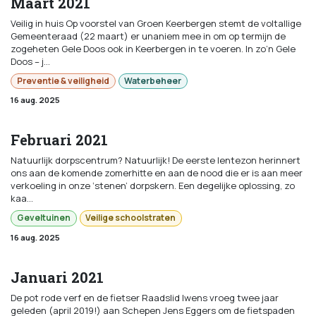
Maart 2021
Veilig in huis Op voorstel van Groen Keerbergen stemt de voltallige
Gemeenteraad (22 maart) er unaniem mee in om op termijn de
zogeheten Gele Doos ook in Keerbergen in te voeren. In zo’n Gele
Doos – j...
Preventie & veiligheid
Waterbeheer
16 aug. 2025
Februari 2021
Natuurlijk dorpscentrum? Natuurlijk! De eerste lentezon herinnert
ons aan de komende zomerhitte en aan de nood die er is aan meer
verkoeling in onze ‘stenen’ dorpskern. Een degelijke oplossing, zo
kaa...
Geveltuinen
Veilige schoolstraten
16 aug. 2025
Januari 2021
De pot rode verf en de fietser Raadslid Iwens vroeg twee jaar
geleden (april 2019!) aan Schepen Jens Eggers om de fietspaden