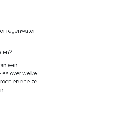
voor regenwater
alen?
van een
vies over welke
arden en hoe ze
an