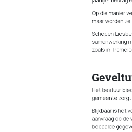
jaarlijks bedrag 
Op die manier ve
maar worden ze 
Schepen Liesbeth
samenwerking me
zoals in Tremelo
Geveltu
Het bestuur bied
gemeente zorgt h
Blijkbaar is het
aanvraag op de w
bepaalde gegeve