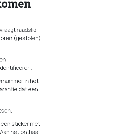
 komen
vraagt raadslid
loren (gestolen)
een
dentificeren.
ternummer in het
garantie dat een
tsen.
r een sticker met
. Aan het onthaal