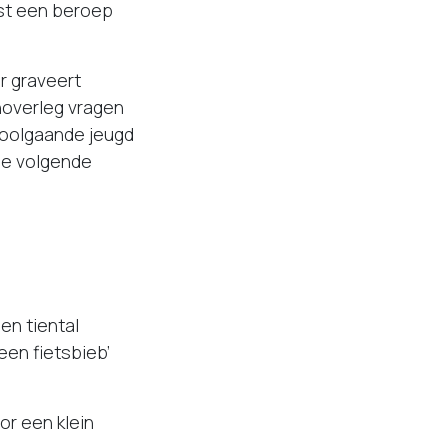
nst een beroep
r graveert
enoverleg vragen
hoolgaande jeugd
 De volgende
en tiental
en fietsbieb’
or een klein