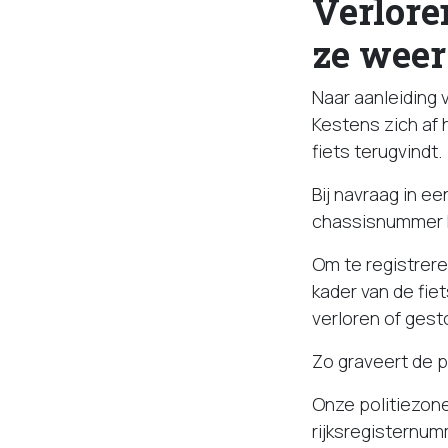
Verlore
ze weer
Naar aanleiding 
Kestens zich af 
fiets terugvindt.
Bij navraag in ee
chassisnummer he
Om te registreren
kader van de fie
verloren of gest
Zo graveert de p
Onze politiezone
rijksregisternum