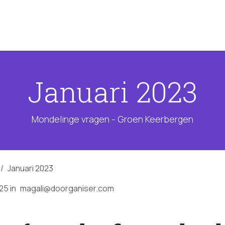
ementen
Onze standpunten
Onze mensen
Januari 2023
Mondelinge vragen - Groen Keerbergen
Januari 2023
025
in
magali@doorganiser.com