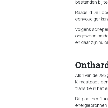
bestanden bij t
Raadslid De Lobe
eenvoudiger kan
Volgens schepen
ongewoon omdat 
en daar zijn nu 
Onthar
Als 1 van de 29
Klimaatpact, ee
transitie in het
Dit pact heeft 4
energiebronnen –