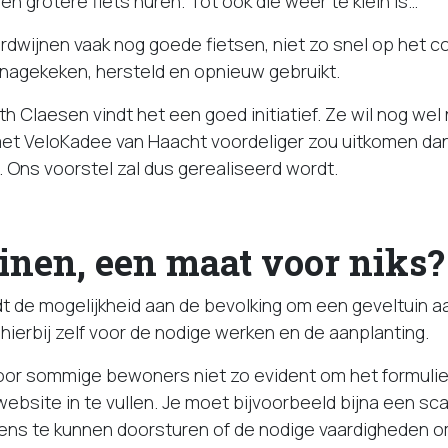
een grotere fiets huren. Tot ook die weer te klein is…
rdwijnen vaak nog goede fietsen, niet zo snel op het c
nagekeken, hersteld en opnieuw gebruikt.
 Claesen vindt het een goed initiatief. Ze wil nog wel
t VeloKadee van Haacht voordeliger zou uitkomen dan 
. Ons voorstel zal dus gerealiseerd wordt.
inen, een maat voor niks
t de mogelijkheid aan de bevolking om een geveltuin a
ierbij zelf voor de nodige werken en de aanplanting.
 voor sommige bewoners niet zo evident om het formulie
ebsite in te vullen. Je moet bijvoorbeeld bijna een 
ns te kunnen doorsturen of de nodige vaardigheden om