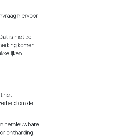
anvraag hiervoor
t is niet zo
nmerking komen
kkelijken.
t het
verheid om de
 en hernieuwbare
or ontharding.