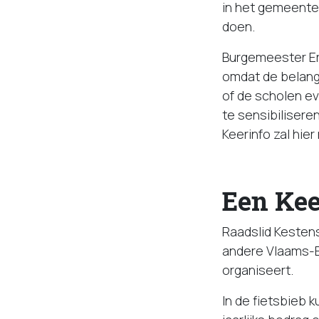
in het gemeenteh
doen.
Burgemeester Er
omdat de belangs
of de scholen e
te sensibilisere
Keerinfo zal hi
Een Kee
Raadslid Kestens
andere Vlaams-B
organiseert.
In de fietsbieb k