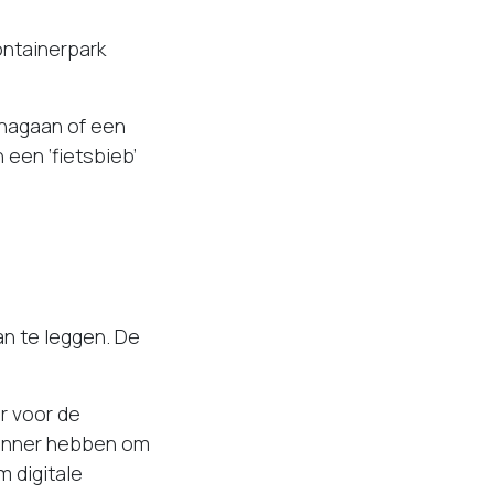
ontainerpark
 nagaan of een
een ‘fietsbieb’
?
an te leggen. De
r voor de
scanner hebben om
 digitale