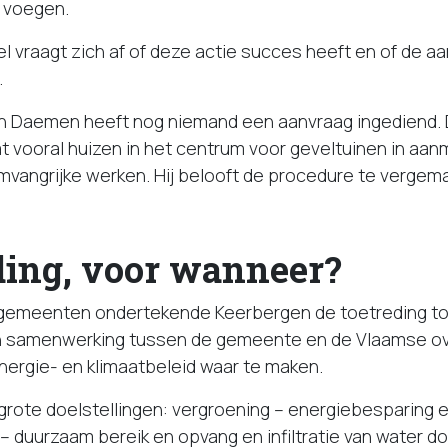
e voegen.
l vraagt zich af of deze actie succes heeft en of de a
.
 Daemen heeft nog niemand een aanvraag ingediend. Da
vooral huizen in het centrum voor geveltuinen in aa
omvangrijke werken. Hij belooft de procedure te vergema
ding, voor wanneer?
3 gemeenten ondertekende Keerbergen de toetreding to
n samenwerking tussen de gemeente en de Vlaamse o
 energie- en klimaatbeleid waar te maken.
 grote doelstellingen: vergroening – energiebesparing
 duurzaam bereik en opvang en infiltratie van water do