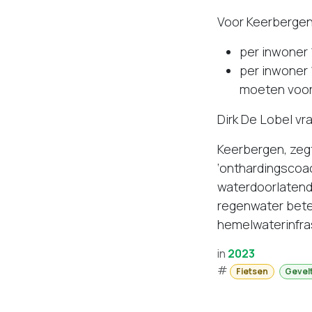
Voor Keerbergen
per inwoner
per inwoner 
moeten voorz
Dirk De Lobel vr
Keerbergen, zeg
‘onthardingscoa
waterdoorlatend
regenwater bete
hemelwaterinfra
in
2023
#
Fietsen
Gevel