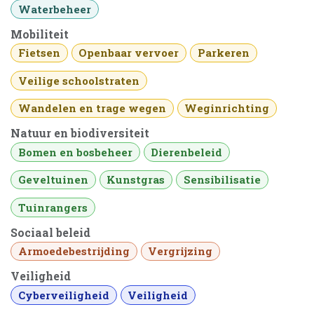
Waterbeheer
Mobiliteit
Fietsen
Openbaar vervoer
Parkeren
Veilige schoolstraten
Wandelen en trage wegen
Weginrichting
Natuur en biodiversiteit
Bomen en bosbeheer
Dierenbeleid
Geveltuinen
Kunstgras
Sensibilisatie
Tuinrangers
Sociaal beleid
Armoedebestrijding
Vergrijzing
Veiligheid
Cyberveiligheid
Veiligheid