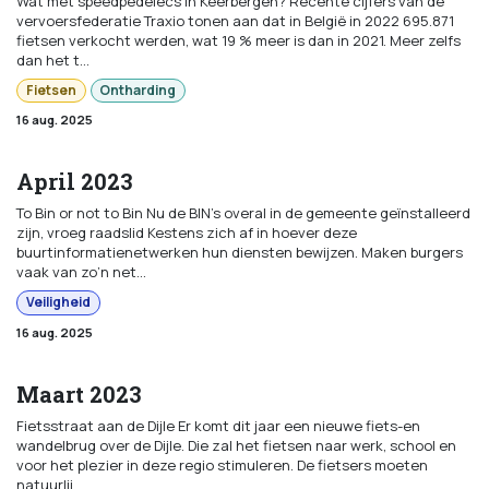
Wat met speedpedelecs in Keerbergen? Recente cijfers van de
vervoersfederatie Traxio tonen aan dat in België in 2022 695.871
fietsen verkocht werden, wat 19 % meer is dan in 2021. Meer zelfs
dan het t...
Fietsen
Ontharding
16 aug. 2025
April 2023
To Bin or not to Bin Nu de BIN’s overal in de gemeente geïnstalleerd
zijn, vroeg raadslid Kestens zich af in hoever deze
buurtinformatienetwerken hun diensten bewijzen. Maken burgers
vaak van zo’n net...
Veiligheid
16 aug. 2025
Maart 2023
Fietsstraat aan de Dijle Er komt dit jaar een nieuwe fiets-en
wandelbrug over de Dijle. Die zal het fietsen naar werk, school en
voor het plezier in deze regio stimuleren. De fietsers moeten
natuurlij...